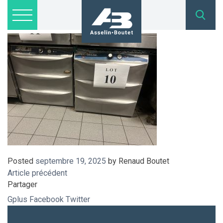
IMG_4156
Lots disponibles
Inscription
Nous joindre
admin@asselinboutet.com
418 254-1771
Posted
septembre 19, 2025
by
Renaud Boutet
Article précédent
Partager
Gplus
Facebook
Twitter