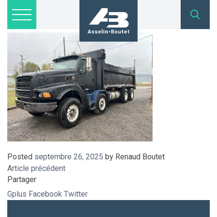
IMG_5420
Lots disponibles
Inscription
Nous joindre
admin@asselinboutet.com
418 254-1771
Posted
septembre 26, 2025
by
Renaud Boutet
Article précédent
Partager
Gplus
Facebook
Twitter