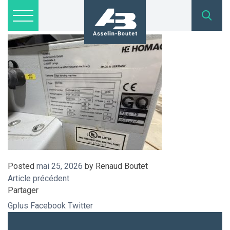
IMG_8442
Lots disponibles
Inscription
Nous joindre
admin@asselinboutet.com
418 254-1771
Posted
mai 25, 2026
by
Renaud Boutet
Article précédent
Partager
Gplus
Facebook
Twitter