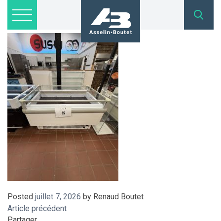
IMG_8986
Lots disponibles
Inscription
Nous joindre
admin@asselinboutet.com
418 254-1771
Posted
juillet 7, 2026
by
Renaud Boutet
Article précédent
Partager