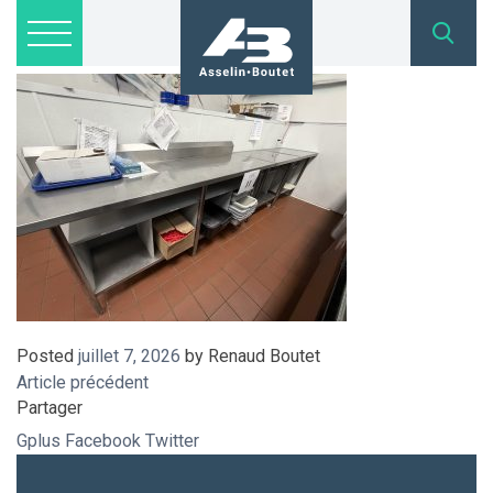
IMG_8989
Lots disponibles
Inscription
Nous joindre
admin@asselinboutet.com
418 254-1771
Posted
juillet 7, 2026
by
Renaud Boutet
Article précédent
Partager
Gplus
Facebook
Twitter