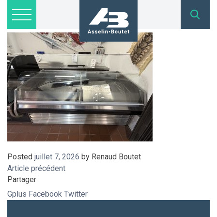
IMG_8849
Lots disponibles
Inscription
Nous joindre
admin@asselinboutet.com
418 254-1771
Posted
juillet 7, 2026
by
Renaud Boutet
Article précédent
Partager
Gplus
Facebook
Twitter