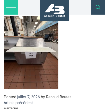
IMG_9002
Lots disponibles
Inscription
Nous joindre
admin@asselinboutet.com
418 254-1771
Posted
juillet 7, 2026
by
Renaud Boutet
Article précédent
Partager