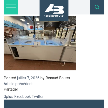
IMG_8983
Lots disponibles
Inscription
Nous joindre
admin@asselinboutet.com
418 254-1771
Posted
juillet 7, 2026
by
Renaud Boutet
Article précédent
Partager
Gplus
Facebook
Twitter