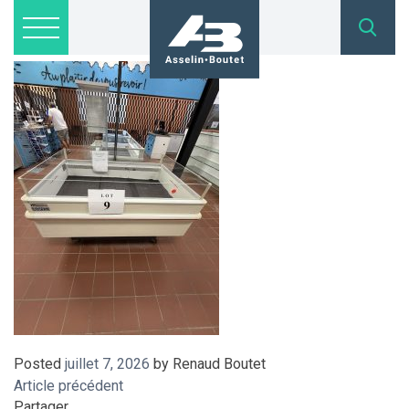
IMG_8987
Lots disponibles
Inscription
Nous joindre
admin@asselinboutet.com
418 254-1771
Posted
juillet 7, 2026
by
Renaud Boutet
Article précédent
Partager