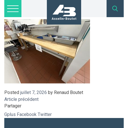
IMG_8991
Lots disponibles
Inscription
Nous joindre
admin@asselinboutet.com
418 254-1771
Posted
juillet 7, 2026
by
Renaud Boutet
Article précédent
Partager
Gplus
Facebook
Twitter