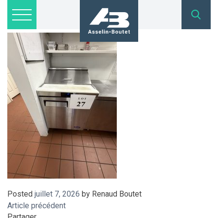
IMG_9009
Lots disponibles
Inscription
Nous joindre
admin@asselinboutet.com
418 254-1771
Posted
juillet 7, 2026
by
Renaud Boutet
Article précédent
Partager