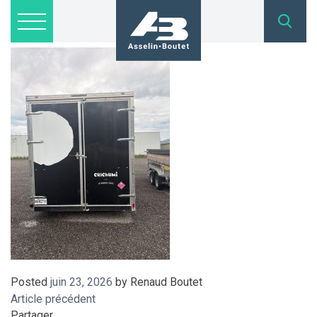
IMG_6733
Lots disponibles
Inscription
Nous joindre
admin@asselinboutet.com
418 254-1771
Posted
juin 23, 2026
by
Renaud Boutet
Article précédent
Partager