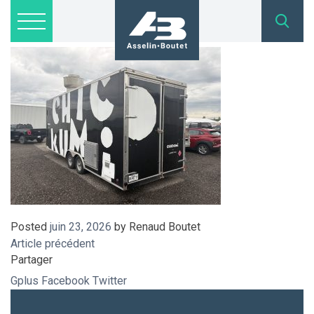
IMG_6734
Lots disponibles
Inscription
Nous joindre
admin@asselinboutet.com
418 254-1771
Posted
juin 23, 2026
by
Renaud Boutet
Article précédent
Partager
Gplus
Facebook
Twitter