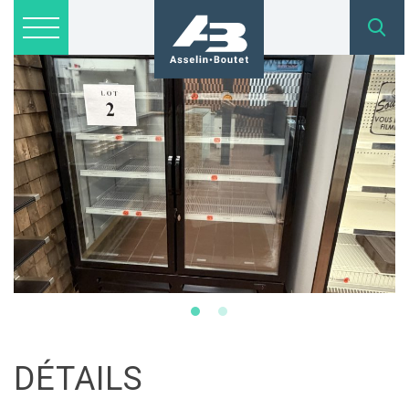
Lots disponibles
Inscription
Nous joindre
admin@asselinboutet.com
418 254-1771
DÉTAILS