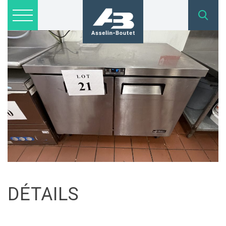
Lots disponibles
Inscription
Nous joindre
admin@asselinboutet.com
418 254-1771
DÉTAILS